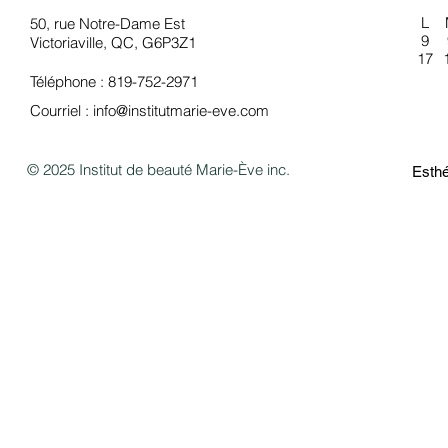
L
50, rue Notre-Dame Est
9
Victoriaville, QC, G6P3Z1
17
Téléphone : 819-752-2971
Courriel :
info@institutmarie-eve.com
© 2025 Institut de beauté Marie-Ève inc.
Esthé