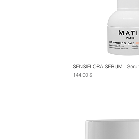
SENSIFLORA-SERUM – Sérum
Prix
144,00 $