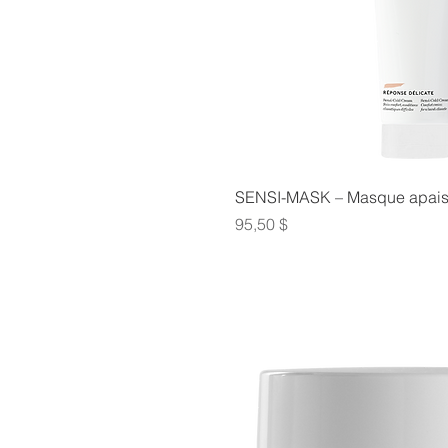
SENSI-MASK – Masque apaisa
Prix
95,50 $