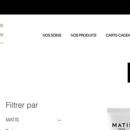
3030/dddfffffs
NOS SOINS
NOS PRODUITS
CARTE-CADE
Ève
Filtrer par
MATIS