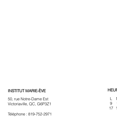
HEU
INSTITUT MARIE-ÈVE
L
50, rue Notre-Dame Est
9
Victoriaville, QC, G6P3Z1
17
Téléphone : 819-752-2971