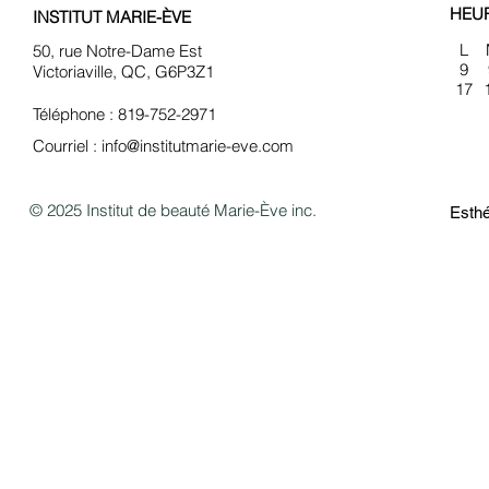
HEU
INSTITUT MARIE-ÈVE
L
50, rue Notre-Dame Est
9
Victoriaville, QC, G6P3Z1
17
Téléphone : 819-752-2971
Courriel :
info@institutmarie-eve.com
© 2025 Institut de beauté Marie-Ève inc.
Esthé