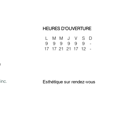
HEURES D'OUVERTURE
L
M
M
J
V
S
D
9
9
9
9
9
9
-
17
17
21
21
17
12
-
m
inc.
Esthétique sur rendez-vous