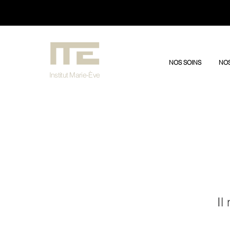
3030/dddfffffs
NOS SOINS
NOS
Institut Marie-Ève
Il