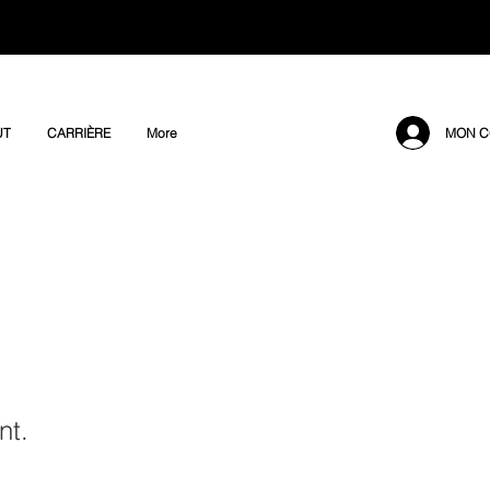
MON C
UT
CARRIÈRE
More
nt.