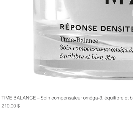
TIME BALANCE – Soin compensateur oméga-3, équilibre et bi
Prix
210,00 $