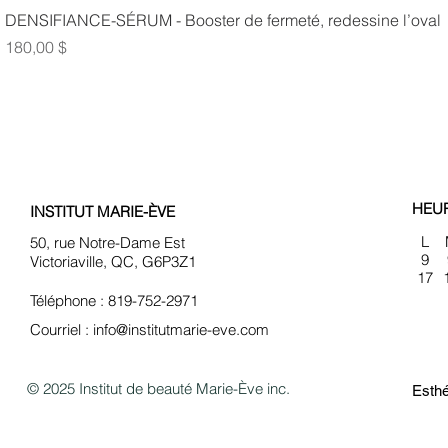
DENSIFIANCE-SÉRUM - Booster de fermeté, redessine l’oval
Prix
180,00 $
HEU
INSTITUT MARIE-ÈVE
L
50, rue Notre-Dame Est
9
Victoriaville, QC, G6P3Z1
17
Téléphone : 819-752-2971
Courriel :
info@institutmarie-eve.com
© 2025 Institut de beauté Marie-Ève inc.
Esthé