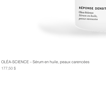
OLÉA-SCIENCE – Sérum en huile, peaux carencées
Prix
177,50 $