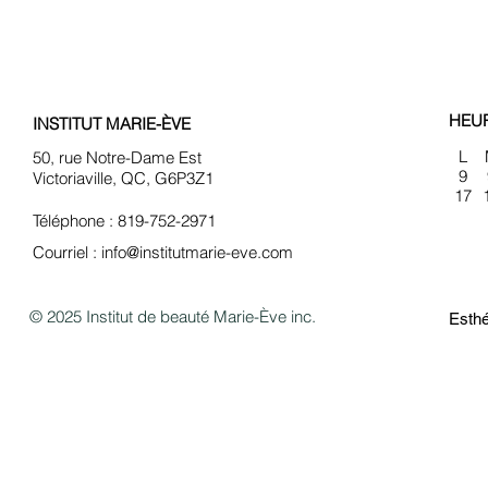
HEU
INSTITUT MARIE-ÈVE
L
50, rue Notre-Dame Est
9
Victoriaville, QC, G6P3Z1
17
Téléphone : 819-752-2971
Courriel :
info@institutmarie-eve.com
© 2025 Institut de beauté Marie-Ève inc.
Esthé