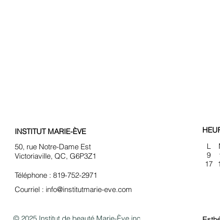
HEU
INSTITUT MARIE-ÈVE
L
50, rue Notre-Dame Est
9
Victoriaville, QC, G6P3Z1
17
Téléphone : 819-752-2971
Courriel :
info@institutmarie-eve.com
© 2025 Institut de beauté Marie-Ève inc.
Esthé