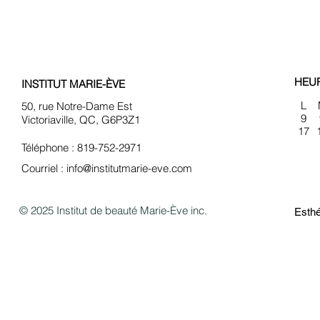
HEU
INSTITUT MARIE-ÈVE
L
50, rue Notre-Dame Est
9
Victoriaville, QC, G6P3Z1
17
Téléphone : 819-752-2971
Courriel :
info@institutmarie-eve.com
© 2025 Institut de beauté Marie-Ève inc.
Esthé