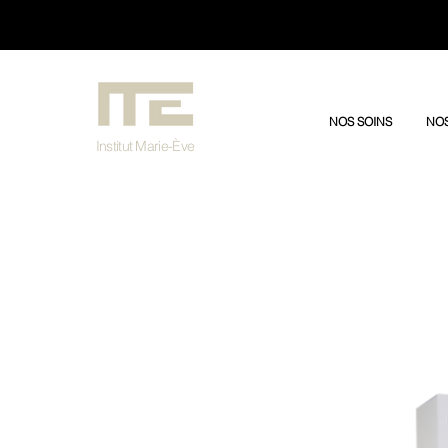
3030/dddfffffs
NOS SOINS
NOS
Institut Marie-Ève