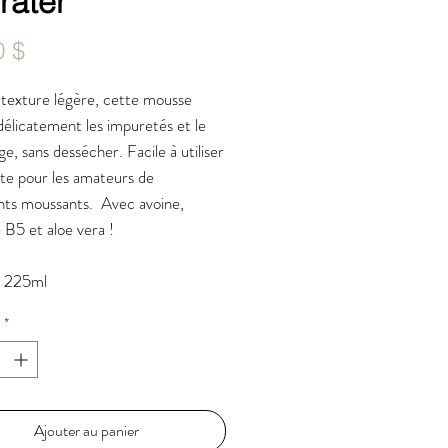
rater
Prix
0 $
 texture légère, cette mousse
délicatement les impuretés et le
ge, sans dessécher. Facile à utiliser
ite pour les amateurs de
nts moussants. Avec avoine,
 B5 et aloe vera !
: 225ml
*
Ajouter au panier