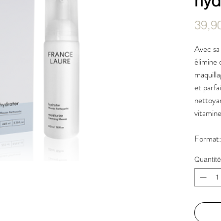
hyd
39,9
Avec sa
élimine 
maquilla
et parfa
nettoya
vitamine
Format
Quantité