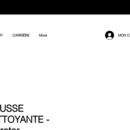
MON C
UT
CARRIÈRE
More
USSE
TTOYANTE -