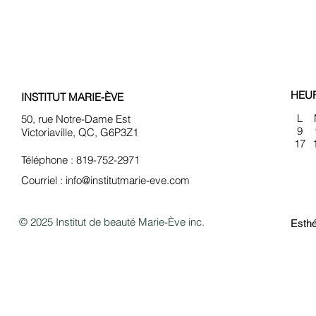
HEU
INSTITUT MARIE-ÈVE
L
50, rue Notre-Dame Est
9
Victoriaville, QC, G6P3Z1
17
Téléphone : 819-752-2971
Courriel :
info@institutmarie-eve.com
© 2025 Institut de beauté Marie-Ève inc.
Esthé