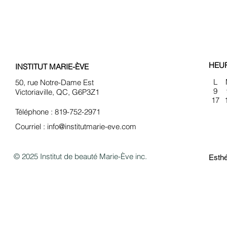
HEU
INSTITUT MARIE-ÈVE
L
50, rue Notre-Dame Est
9
Victoriaville, QC, G6P3Z1
17
Téléphone : 819-752-2971
Courriel :
info@institutmarie-eve.com
© 2025 Institut de beauté Marie-Ève inc.
Esthé