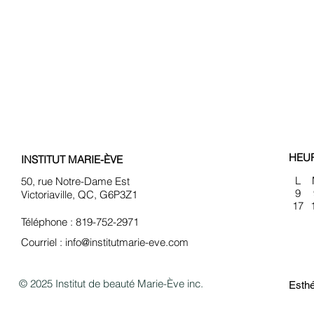
HEU
INSTITUT MARIE-ÈVE
L
50, rue Notre-Dame Est
9
Victoriaville, QC, G6P3Z1
17
Téléphone : 819-752-2971
Courriel :
info@institutmarie-eve.com
© 2025 Institut de beauté Marie-Ève inc.
Esthé