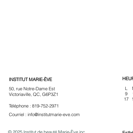
HEU
INSTITUT MARIE-ÈVE
L
50, rue Notre-Dame Est
9
Victoriaville, QC, G6P3Z1
17
Téléphone : 819-752-2971
Courriel :
info@institutmarie-eve.com
© 2025 Institut de beauté Marie-Ève inc.
Esthé