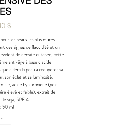
ENSIVE DES
DES
Prix
40 $
pour les peaux les plus mûres
nt des signes de flaccidité et un
évident de densité cutanée, cette
ème anti-âge à base d'acide
ique aidera la peau à récupérer sa
r, son éclat et sa luminosité.
male, acide hyaluronique (poids
ire élevé et faible), extrait de
 de soja, SPF 4.
 : 50 ml
*