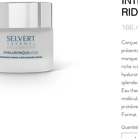
INT
RI
166,
Conçue 
présenta
manque 
riche cr
hyaluron
splendeu
Eau ther
molécula
protéine
Format
Quantité