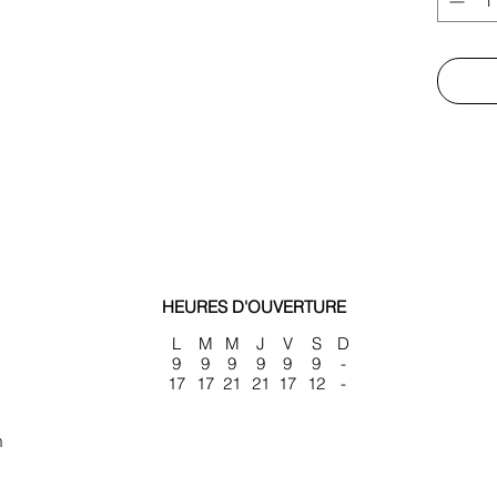
HEURES D'OUVERTURE
L
M
M
J
V
S
D
9
9
9
9
9
9
-
17
17
21
21
17
12
-
m