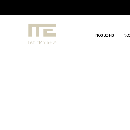
3030/dddfffffs
NOS SOINS
NOS
Institut Marie-Ève