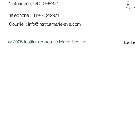
9
Victoriaville, QC, G6P3Z1
17
Téléphone : 819-752-2971
Courriel :
info@institutmarie-eve.com
© 2025 Institut de beauté Marie-Ève inc.
Esthé